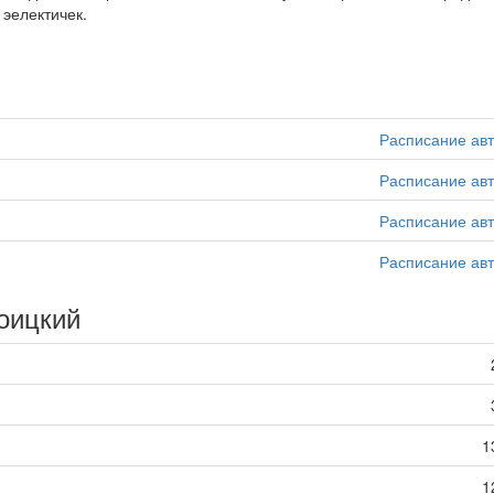
 эелектичек.
Расписание ав
Расписание ав
Расписание ав
Расписание ав
оицкий
1
1