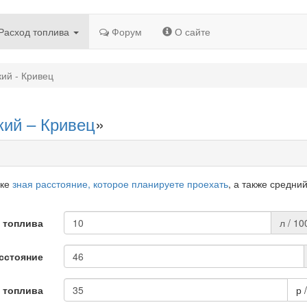
Расход топлива
Форум
О сайте
ий - Кривец
кий – Кривец
»
дке
зная расстояние, которое планируете проехать
, а также средни
 топлива
л / 10
сстояние
 топлива
р 