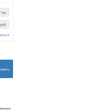
7 км
руб
иться
равить
оженных