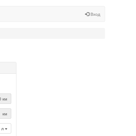
Вход
й
0 км
км
/ л