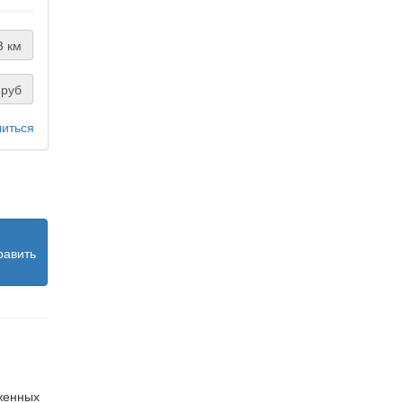
3 км
руб
иться
равить
оженных