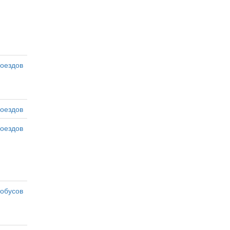
оездов
оездов
оездов
тобусов