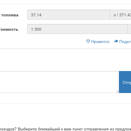
 топлива
л / 371.4
тоимость
Нравится
Подел
Отп
, поездов? Выберите ближайший к вам пункт отправления из предл