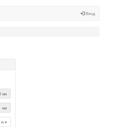
Вход
й
0 км
км
/ л