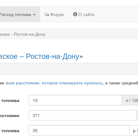
Расход топлива
Форум
О сайте
ское - Ростов-на-Дону
вское – Ростов-на-Дону
»
дке
зная расстояние, которое планируете проехать
, а также средни
 топлива
л / 10
сстояние
 топлива
р 