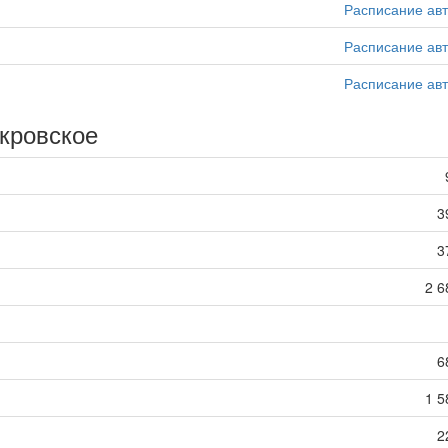
Расписание ав
Расписание ав
Расписание ав
кровское
3
3
2 6
6
1 5
2