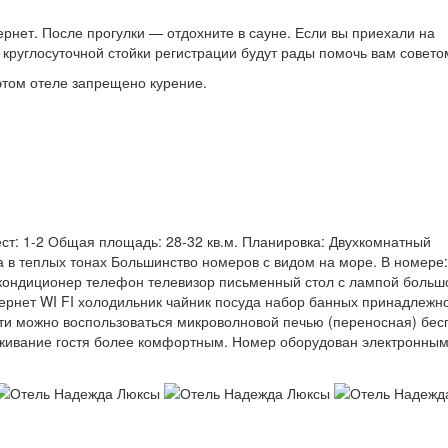
ернет. После прогулки — отдохните в сауне. Если вы приехали на
 круглосуточной стойки регистрации будут рады помочь вам совето
 этом отеле запрещено курение.
ест: 1-2 Общая площадь: 28-32 кв.м. Планировка: Двухкомнатный
 в теплых тонах Большинство номеров с видом на море. В номере:
 кондиционер телефон телевизор письменный стол с лампой больш
ернет WI FI холодильник чайник посуда набор банных принадлежн
ти можно воспользоваться микроволновой печью (переносная) бе
оживание гостя более комфортным. Номер оборудован электронны