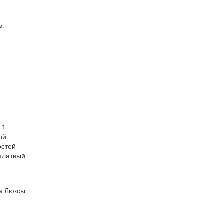
м.
 1
ой
остей
сплатный
м