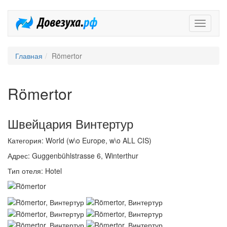
Довезух
Главная
Römertor
Römertor
Швейцария Винтертур
Категория: World (w\o Europe, w\o ALL CIS)
Адрес: Guggenbühlstrasse 6, Winterthur
Тип отеля: Hotel