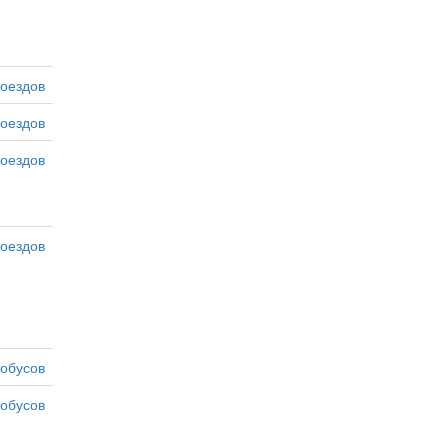
оездов
оездов
оездов
оездов
тобусов
тобусов