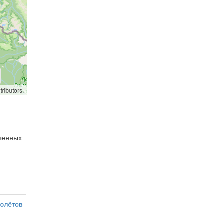
ributors.
оженных
олётов