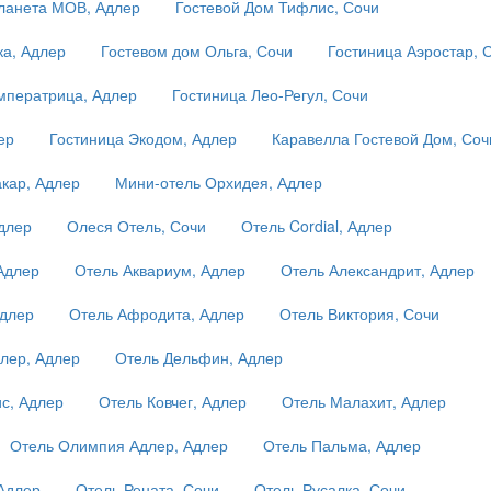
ланета МОВ, Адлер
Гостевой Дом Тифлис, Сочи
ка, Адлер
Гостевом дом Ольга, Сочи
Гостиница Аэростар, 
мператрица, Адлер
Гостиница Лео-Регул, Сочи
ер
Гостиница Экодом, Адлер
Каравелла Гостевой Дом, Соч
кар, Адлер
Мини-отель Орхидея, Адлер
длер
Олеся Отель, Сочи
Отель Cordial, Адлер
 Адлер
Отель Аквариум, Адлер
Отель Александрит, Адлер
Адлер
Отель Афродита, Адлер
Отель Виктория, Сочи
лер, Адлер
Отель Дельфин, Адлер
с, Адлер
Отель Ковчег, Адлер
Отель Малахит, Адлер
Отель Олимпия Адлер, Адлер
Отель Пальма, Адлер
Адлер
Отель Рената, Сочи
Отель Русалка, Сочи