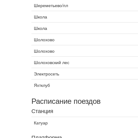
Шереметьево/пл
Школа
Школа
Шолохово
Шолохово
Шолоховский лес
Электросеть
Яхтклуб
Расписание поездов
Станция
Катуар
Платформа