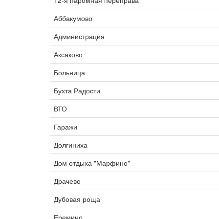
12-я паромная переправа
Аббакумово
Администрация
Аксаково
Больница
Бухта Радости
ВТО
Гаражи
Долгиниха
Дом отдыха "Марфино"
Драчево
Дубовая роща
Еремино