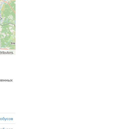
ributors.
оженных
тобусов