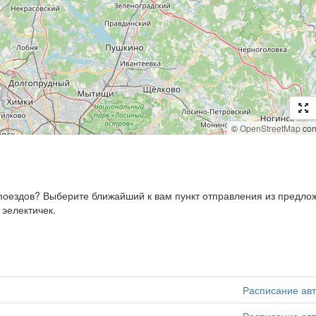
©
OpenStreetMap
cont
, поездов? Выберите ближайший к вам пункт отправления из предл
 эелектичек.
Расписание ав