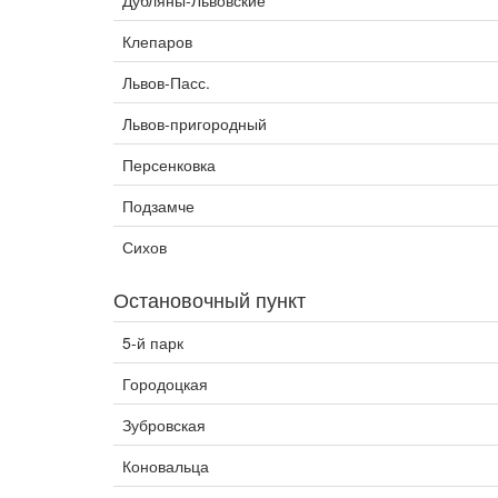
Дубляны-Львовские
Клепаров
Львов-Пасс.
Львов-пригородный
Персенковка
Подзамче
Сихов
Остановочный пункт
5-й парк
Городоцкая
Зубровская
Коновальца