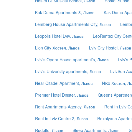
Hostel Of Musical School, Львов
Hostel Sunset 
Kak Doma Apartments 3, Львов
Kak Doma Apar
Lemberg House Apartrments City, Львов
Lembe
Leopolis Hotel Lviv, Львов
LeoRentex City Cent
Lion City Хостел, Львов
Lviv City Hostel, Львов
Lviv's Opera House apartment's, Львов
Lviv's 
Lviv's University apartments, Львов
LvivSon Ap
Near Citadel Apartment, Львов
Niko Хостел, Л
Premier Hotel Dnister, Львов
Queens Apartment
Rent Apartments Agency, Львов
Rent In Lviv C
Rent in Lviv Centre 2, Львов
Roxolyana Apartme
Rudolfo, Львов
Sleep Apartments, Львов
S