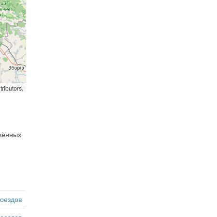
ributors.
оженных
оездов