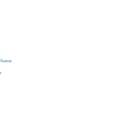
 Львов
в