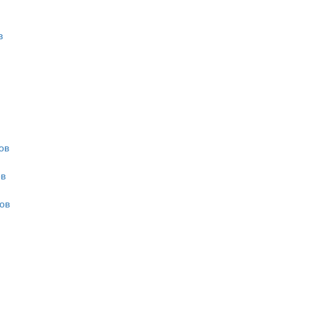
в
ов
ов
вов