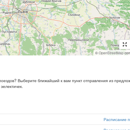
©
OpenStreetMap
cont
, поездов? Выберите ближайший к вам пункт отправления из предл
 эелектичек.
Расписание п