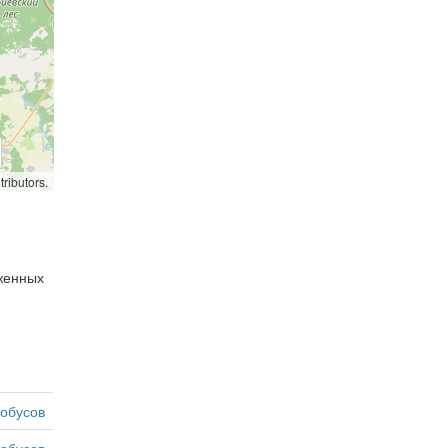
ributors.
оженных
тобусов