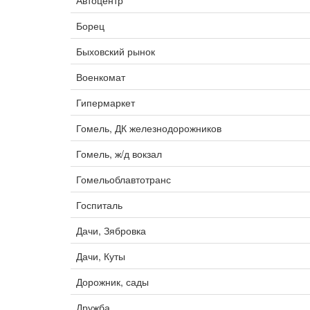
Автоцентр
Борец
Быховский рынок
Военкомат
Гипермаркет
Гомель, ДК железнодорожников
Гомель, ж/д вокзал
Гомельоблавтотранс
Госпиталь
Дачи, Зябровка
Дачи, Куты
Дорожник, сады
Дружба