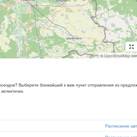
©
OpenStreetMap
cont
, поездов? Выберите ближайший к вам пункт отправления из предл
 эелектичек.
Расписание ав