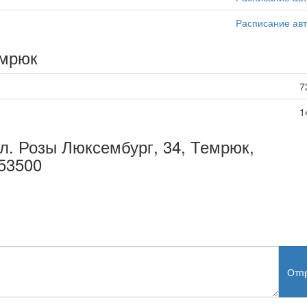
Расписание ав
емрюк
7
1
ул. Розы Люксембург, 34, Темрюк,
353500
Отп