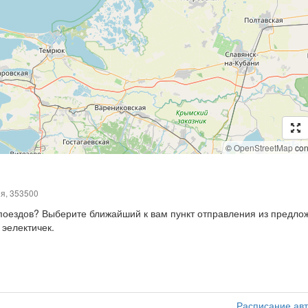
©
OpenStreetMap
cont
ия, 353500
, поездов? Выберите ближайший к вам пункт отправления из предл
 эелектичек.
Расписание ав