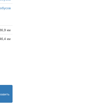
тобусов
36,9 км
46,4 км
равить