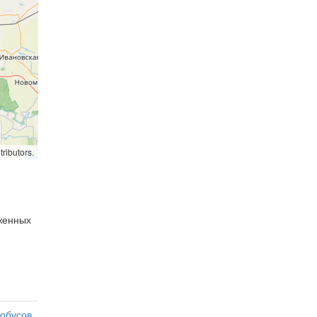
ributors.
оженных
тобусов