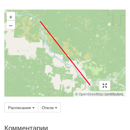
+
–
©
OpenStreetMap
contributors.
Расписания
Отели
Комментарии