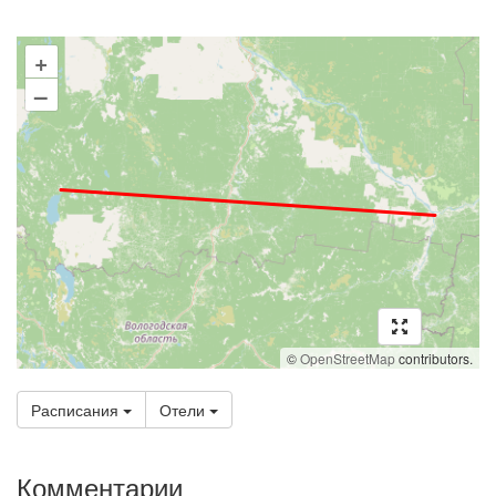
+
–
©
OpenStreetMap
contributors.
Расписания
Отели
Комментарии