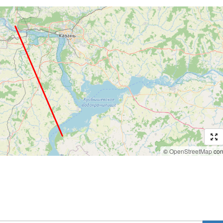
©
OpenStreetMap
cont