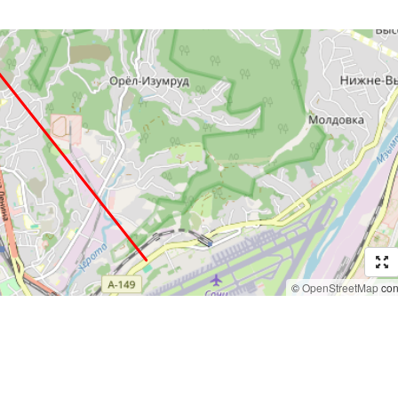
©
OpenStreetMap
cont