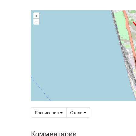
+
–
Расписания
Отели
Комментарии