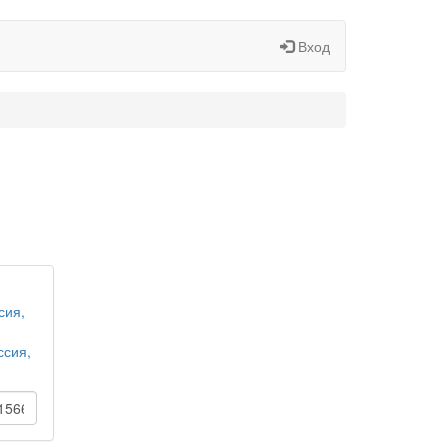
Вход
сия,
ссия,