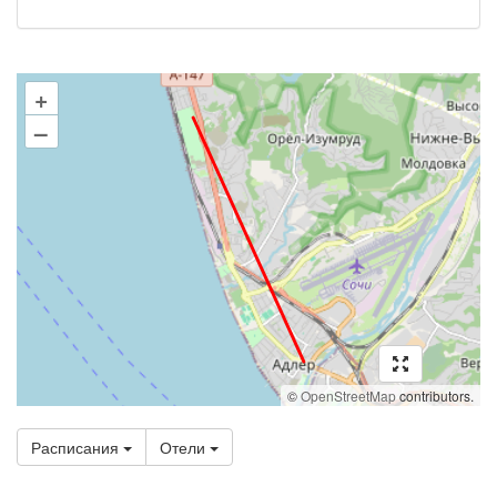
+
–
©
OpenStreetMap
contributors.
Расписания
Отели