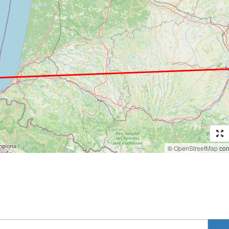
©
OpenStreetMap
cont