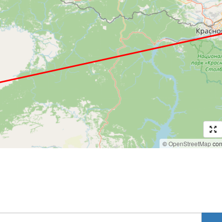
©
OpenStreetMap
cont