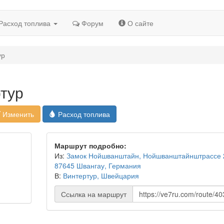
Расход топлива
Форум
О сайте
ур
тур
Изменить
Расход топлива
Маршрут подробно:
Из:
Замок Нойшванштайн, Нойшванштайнштрассе 
87645 Швангау, Германия
В:
Винтертур, Швейцария
Ссылка на маршрут