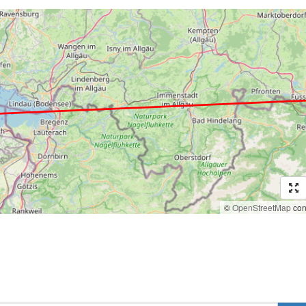
©
OpenStreetMap
cont