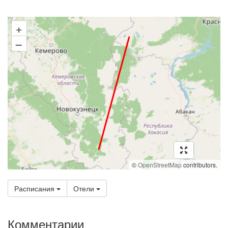
+
–
©
OpenStreetMap
contributors.
Расписания
Отели
Комментарии