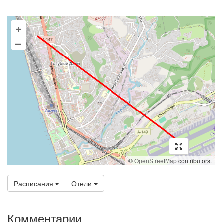
+
–
©
OpenStreetMap
contributors.
Расписания
Отели
Комментарии