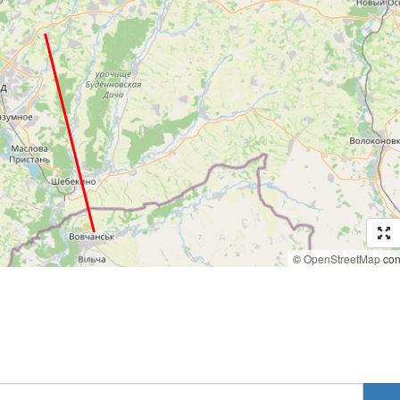
©
OpenStreetMap
cont