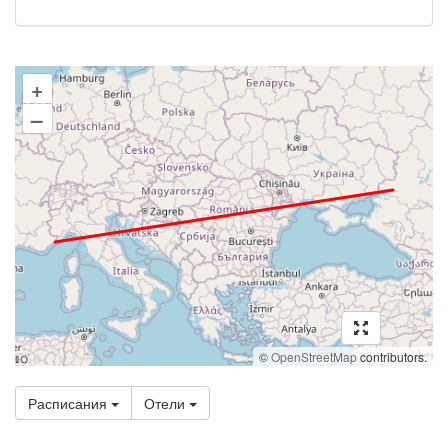
+
–
©
OpenStreetMap
contributors.
Расписания
Отели