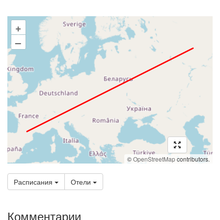
+
–
©
OpenStreetMap
contributors.
Расписания
Отели
Комментарии