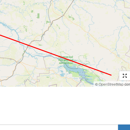
©
OpenStreetMap
cont