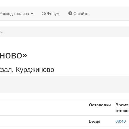
Расход топлива
Форум
О сайте
о»
иново»
кзал, Курджиново
Остановки
Время
отпра
Везде
08:40