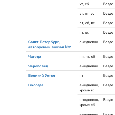
чт, сб
Везде
вт, пт, вс
Везде
пт, сб, вс
Везде
пт, вс
Везде
Санкт-Петербург,
ежедневно
Везде
автобусный вокзал №2
Чагода
пн, чт, сб
Везде
Череповец
ежедневно
Везде
Великий Устюг
пт
Везде
Вологда
ежедневно,
Везде
кроме вс
ежедневно,
Везде
кроме сб
ежедневно
Везде