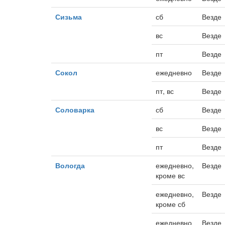
Сизьма
сб
Везде
вс
Везде
пт
Везде
Сокол
ежедневно
Везде
пт, вс
Везде
Соловарка
сб
Везде
вс
Везде
пт
Везде
Вологда
ежедневно,
Везде
кроме вс
ежедневно,
Везде
кроме сб
ежедневно
Везде