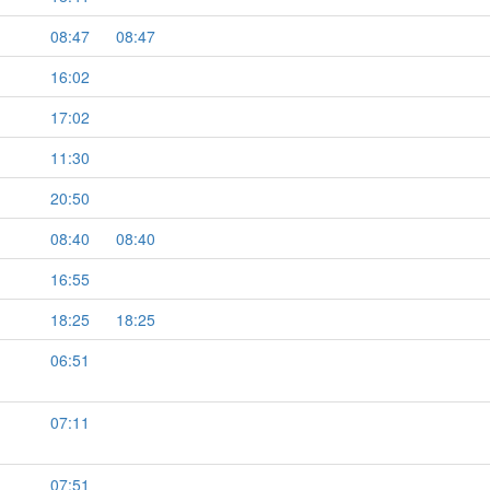
08:47
08:47
16:02
17:02
11:30
20:50
08:40
08:40
16:55
18:25
18:25
06:51
07:11
07:51