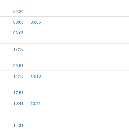
22:20
06:05
06:05
06:05
17:10
09:51
14:16
14:16
17:51
10:41
10:41
14:31