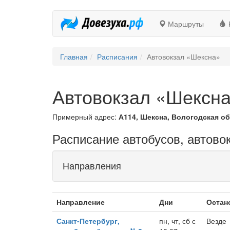
Маршруты
Главная
Расписания
Автовокзал «Шексна»
Автовокзал «Шексн
Примерный адрес:
А114, Шексна, Вологодская об
Расписание автобусов, автово
Направления
Направление
Дни
Остан
Санкт-Петербург,
пн, чт, сб с
Везде