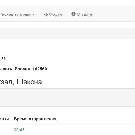
Расход топлива
Форум
О сайте
а»
ласть, Россия, 162560
кзал, Шексна
овки
Время отправления
08:45