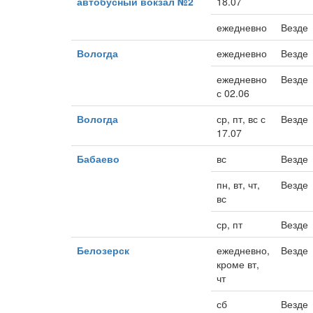
автобусный вокзал №2
18.07
ежедневно
Везде
Вологда
ежедневно
Везде
ежедневно
Везде
с 02.06
Вологда
ср, пт, вс с
Везде
17.07
Бабаево
вс
Везде
пн, вт, чт,
Везде
вс
ср, пт
Везде
Белозерск
ежедневно,
Везде
кроме вт,
чт
сб
Везде