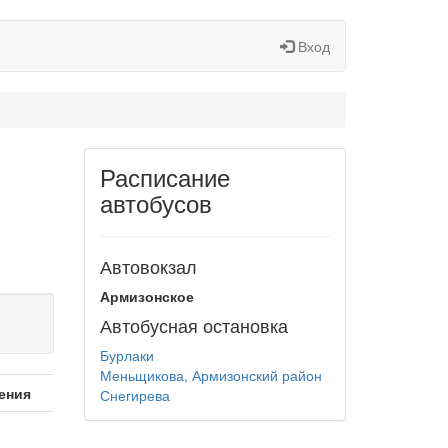
Вход
Расписание
автобусов
Автовокзал
Армизонское
Автобусная остановка
Бурлаки
Меньщикова, Армизонский район
ения
Снегирева