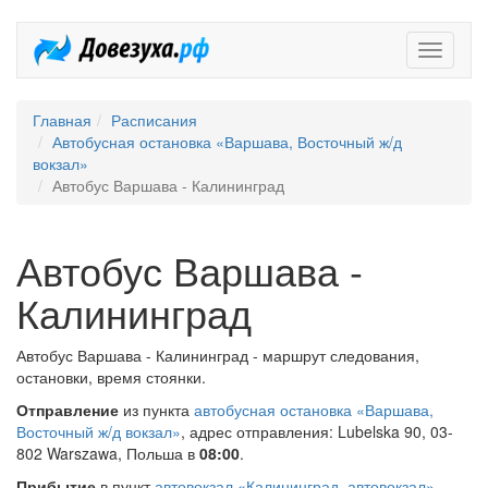
Довезух
Главная
Расписания
Автобусная остановка «Варшава, Восточный ж/д
вокзал»
Автобус Варшава - Калининград
Автобус Варшава -
Калининград
Автобус Варшава - Калининград - маршрут следования,
остановки, время стоянки.
Отправление
из пункта
автобусная остановка «Варшава,
Восточный ж/д вокзал»
, адрес отправления: Lubelska 90, 03-
802 Warszawa, Польша в
08:00
.
Прибытие
в пункт
автовокзал «Калининград, автовокзал»
,