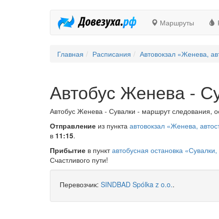
Маршруты
Главная
Расписания
Автовокзал «Женева, ав
Автобус Женева - С
Автобус Женева - Сувалки - маршрут следования, о
Отправление
из пункта
автовокзал «Женева, автос
в
11:15
.
Прибытие
в пункт
автобусная остановка «Сувалки,
Счастливого пути!
Перевозчик:
SINDBAD Spólka z o.o.
.