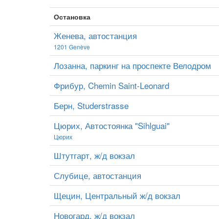
Остановка
Женева, автостанция
1201 Genève
Лозанна, паркинг на проспекте Велодром
Фрибур, Chemin Saint-Leonard
Берн, Studerstrasse
Цюрих, Автостоянка "Sihlguai"
Цюрих
Штутгарт, ж/д вокзал
Слубице, автостанция
Щецин, Центральный ж/д вокзал
Новогард, ж/д вокзал