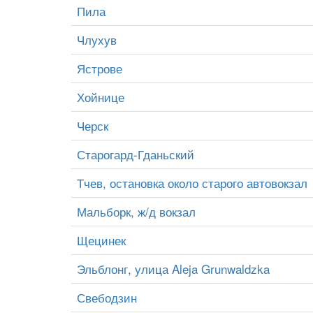
Пила
Члухув
Ястрове
Хойнице
Черск
Старогард-Гданьский
Тчев, остановка около старого автовокзал
Мальборк, ж/д вокзал
Щецинек
Эльблонг, улица Aleja Grunwaldzka
Свебодзин