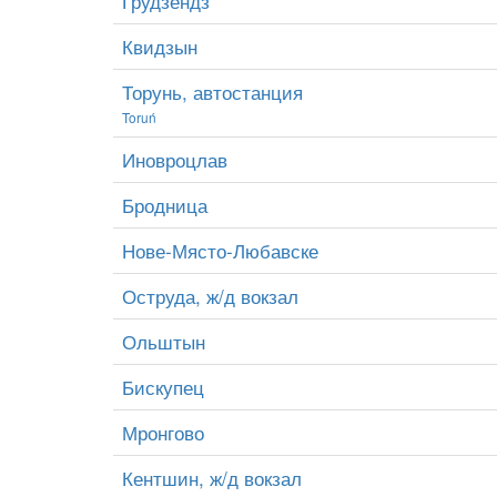
Грудзёндз
Квидзын
Торунь, автостанция
Toruń
Иновроцлав
Бродница
Нове-Място-Любавске
Оструда, ж/д вокзал
Ольштын
Бискупец
Мронгово
Кентшин, ж/д вокзал