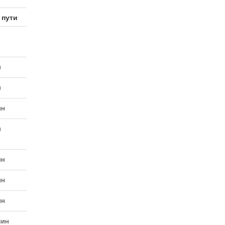
 пути
н
н
ин
н
ин
ин
ин
мин