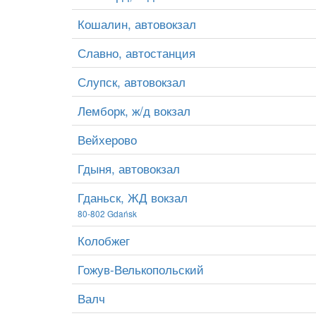
Кошалин, автовокзал
Славно, автостанция
Слупск, автовокзал
Лемборк, ж/д вокзал
Вейхерово
Гдыня, автовокзал
Гданьск, ЖД вокзал
80-802 Gdańsk
Колобжег
Гожув-Велькопольский
Валч