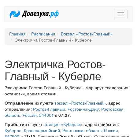
Довезух
Главная
Расписания
Вокзал «Ростов-Главный»
Электричка Ростов-Главный - Куберле
Электричка Ростов-
Главный - Куберле
Электричка Ростов-Главный - Куберле - маршрут следования,
остановки, время стоянки.
Отправление
из пункта
вокзал «Ростов-Главный»
, адрес
отправления:
Ростов-Главный, Ростов-на-Дону, Ростовская
область, Россия, 344001
в
07:27
.
Прибытие
в пункт
станция «Куберле»
, адрес прибытия:
Куберле, Красноармейский, Ростовская область, Россия,
347500
в
13:10
. Поездка займет 5 ч 43 мин. Счастливого пути!