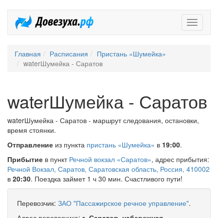
Довезух
Главная
Расписания
Пристань «Шумейка»
waterШумейка - Саратов
waterШумейка - Саратов
waterШумейка - Саратов - маршрут следования, остановки,
время стоянки.
Отправление
из пункта
пристань «Шумейка»
в
19:00
.
Прибытие
в пункт
Речной вокзал «Саратов»
, адрес прибытия:
Речной Вокзал, Саратов, Саратовская область, Россия, 410002
в
20:30
. Поездка займет 1 ч 30 мин. Счастливого пути!
Перевозчик:
ЗАО "Пассажирское речное управление"
.
Адрес перевозчика:
г. Саратов, набережная