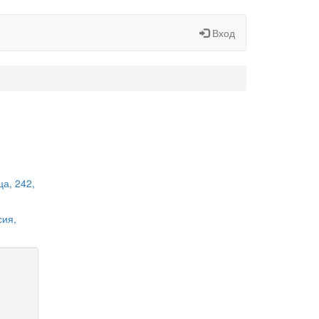
Вход
а, 242,
сия,