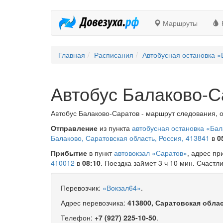
Маршруты
Главная
Расписания
Автобусная остановка «
Автобус Балаково-С
Автобус Балаково-Саратов - маршрут следования, о
Отправление
из пункта
автобусная остановка «Бал
Балаково, Саратовская область, Россия, 413841
в
0
Прибытие
в пункт
автовокзал «Саратов»
, адрес п
410012
в
08:10
. Поездка займет 3 ч 10 мин. Счастли
Перевозчик:
«Вокзал64»
.
Адрес перевозчика:
413800, Саратовская облас
Телефон:
+7 (927) 225-10-50
.