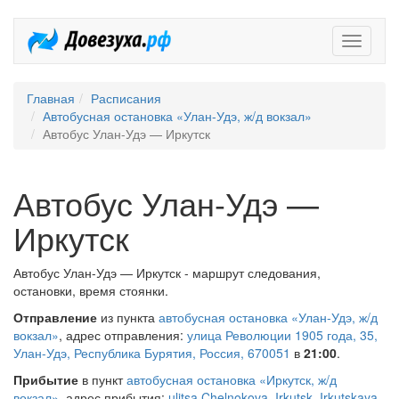
Довезух
Главная
Расписания
Автобусная остановка «Улан-Удэ, ж/д вокзал»
Автобус Улан-Удэ — Иркутск
Автобус Улан-Удэ —
Иркутск
Автобус Улан-Удэ — Иркутск - маршрут следования,
остановки, время стоянки.
Отправление
из пункта
автобусная остановка «Улан-Удэ, ж/д
вокзал»
, адрес отправления:
улица Революции 1905 года, 35,
Улан-Удэ, Республика Бурятия, Россия, 670051
в
21:00
.
Прибытие
в пункт
автобусная остановка «Иркутск, ж/д
вокзал»
, адрес прибытия:
ulitsa Chelnokova, Irkutsk, Irkutskaya