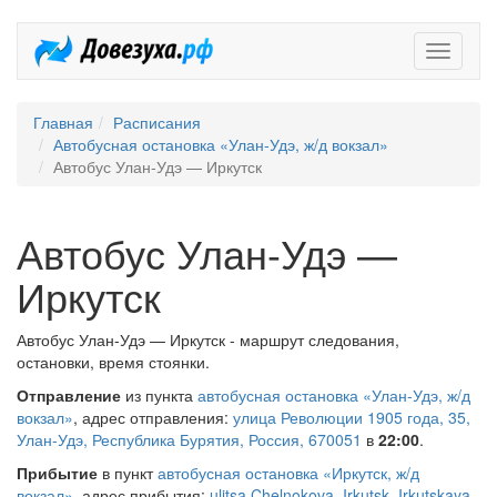
Довезух
Главная
Расписания
Автобусная остановка «Улан-Удэ, ж/д вокзал»
Автобус Улан-Удэ — Иркутск
Автобус Улан-Удэ —
Иркутск
Автобус Улан-Удэ — Иркутск - маршрут следования,
остановки, время стоянки.
Отправление
из пункта
автобусная остановка «Улан-Удэ, ж/д
вокзал»
, адрес отправления:
улица Революции 1905 года, 35,
Улан-Удэ, Республика Бурятия, Россия, 670051
в
22:00
.
Прибытие
в пункт
автобусная остановка «Иркутск, ж/д
вокзал»
, адрес прибытия:
ulitsa Chelnokova, Irkutsk, Irkutskaya