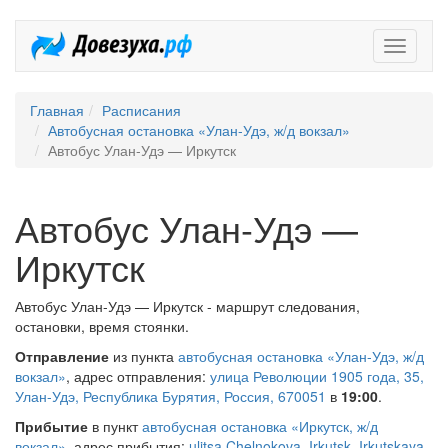
Довезух
Главная
Расписания
Автобусная остановка «Улан-Удэ, ж/д вокзал»
Автобус Улан-Удэ — Иркутск
Автобус Улан-Удэ —
Иркутск
Автобус Улан-Удэ — Иркутск - маршрут следования,
остановки, время стоянки.
Отправление
из пункта
автобусная остановка «Улан-Удэ, ж/д
вокзал»
, адрес отправления:
улица Революции 1905 года, 35,
Улан-Удэ, Республика Бурятия, Россия, 670051
в
19:00
.
Прибытие
в пункт
автобусная остановка «Иркутск, ж/д
вокзал»
, адрес прибытия:
ulitsa Chelnokova, Irkutsk, Irkutskaya