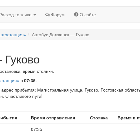
Расход топлива
Форум
О сайте
автостанция»
Автобус Должанск — Гуково
 Гуково
остановки, время стоянки.
останция»
в
07:35
.
, адрес прибытия: Магистральная улица, Гуково, Ростовская область
н. Счастливого пути!
рибытия
Время отправления
Стоянка
Время в п
07:35