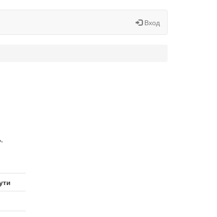
Вход
,
ути