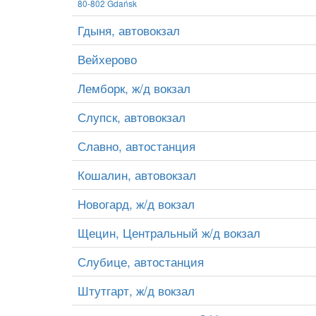
80-802 Gdańsk
Гдыня, автовокзал
Вейхерово
Лемборк, ж/д вокзал
Слупск, автовокзал
Славно, автостанция
Кошалин, автовокзал
Новогард, ж/д вокзал
Щецин, Центральный ж/д вокзал
Слубице, автостанция
Штутгарт, ж/д вокзал