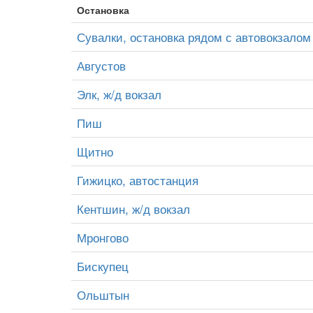
Остановка
Сувалки, остановка рядом с автовокзалом
Августов
Элк, ж/д вокзал
Пиш
Щитно
Гижицко, автостанция
Кентшин, ж/д вокзал
Мронгово
Бискупец
Ольштын