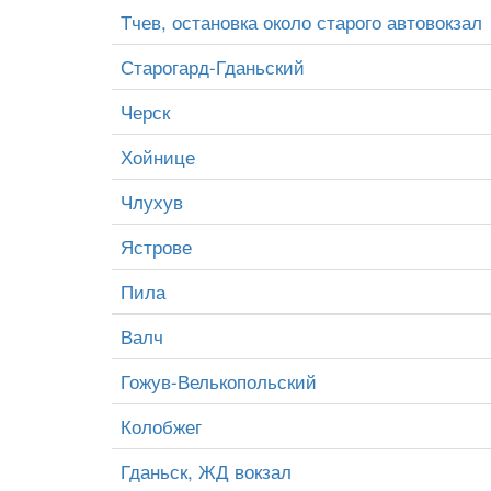
Тчев, остановка около старого автовокзал
Старогард-Гданьский
Черск
Хойнице
Члухув
Ястрове
Пила
Валч
Гожув-Велькопольский
Колобжег
Гданьск, ЖД вокзал