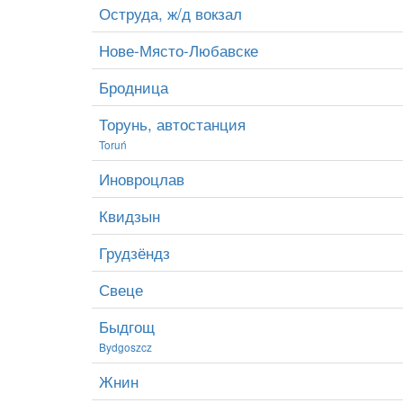
Оструда, ж/д вокзал
Нове-Място-Любавске
Бродница
Торунь, автостанция
Toruń
Иновроцлав
Квидзын
Грудзёндз
Свеце
Быдгощ
Bydgoszcz
Жнин