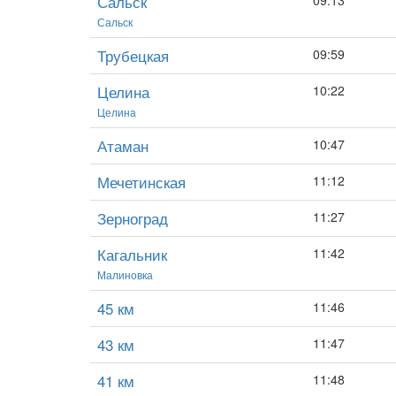
Сальск
09:13
Сальск
Трубецкая
09:59
Целина
10:22
Целина
Атаман
10:47
Мечетинская
11:12
Зерноград
11:27
Кагальник
11:42
Малиновка
45 км
11:46
43 км
11:47
41 км
11:48