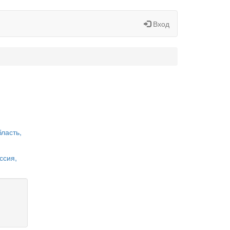
Вход
бласть,
ссия,