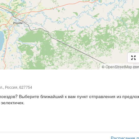
©
OpenStreetMap
cont
л., Россия, 627754
, поездов? Выберите ближайший к вам пункт отправления из предл
 эелектичек.
Расписание п