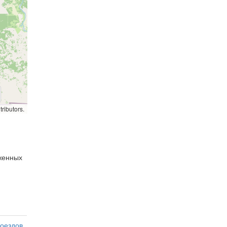
ributors.
оженных
оездов