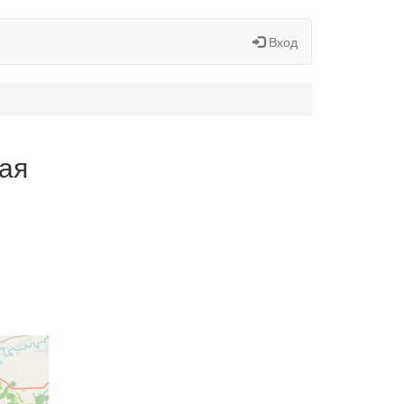
Вход
кая