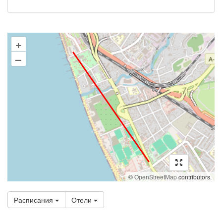
+
–
©
OpenStreetMap
contributors.
Расписания
Отели