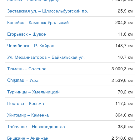
Заставская ул. – Шлиссельбургский пр.
25,9 км
Копейск – Каменск-Уральский
204,8 км
Егорьевск – Шувое
11,8 км
Челябинск – Р. Кайрак
148,7 км
Ул. Механизаторов – Байкальская ул.
10,7 км
Тюмень – Соленое
3 009,3 км
Chişinău – Уфа
2 539,6 км
Турчинцы – Хмельницкий
70,2 км
Пестово – Кесьма
117,5 км
Житомир – Каменка
364,0 км
Табачное – Новофедоровка
38,5 км
Бишкаин – Андижан
2 518,6 км