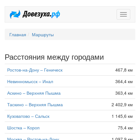
Довезух
Главная
Маршруты
Расстояния между городами
Ростов-на-Дону – Геническ
467,8 км
Невинномысск – Инал
364,4 км
Аскино – Верхняя Пышма
363,4 км
Таскино – Верхняя Пышма
2 402,9 км
Кузоватово – Сальск
1 145,6 км
Шостка – Короп
75,4 км
Москва – Ростов-на-Дону
1 097,9 км