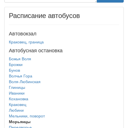
Расписание автобусов
Автовокзал
Краковец, граница
Автобусная остановка
Божья Воля
Брожки
Бунов
Волчья Гора
Воля-Любинская
Глиницы
Иваники
Кохановка
Краковец
Любини
Мельники, поворот
Морьянцы
Передворье