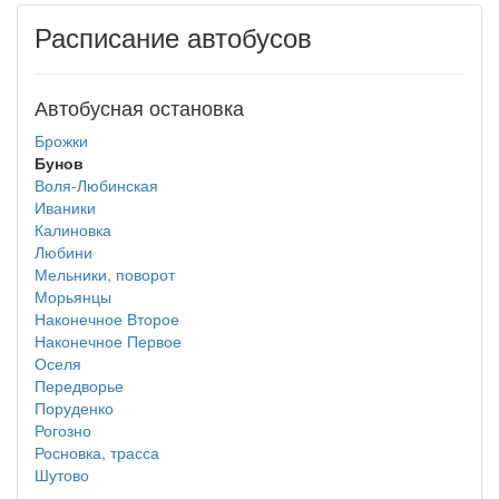
Расписание автобусов
Автобусная остановка
Брожки
Бунов
Воля-Любинская
Иваники
Калиновка
Любини
Мельники, поворот
Морьянцы
Наконечное Второе
Наконечное Первое
Оселя
Передворье
Поруденко
Рогозно
Росновка, трасса
Шутово