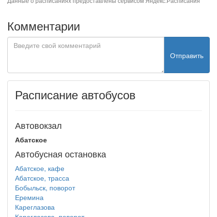
Данные о расписаниях предоставлены сервисом
Яндекс.Расписания
Комментарии
Отправить
Расписание автобусов
Автовокзал
Абатское
Автобусная остановка
Абатское, кафе
Абатское, трасса
Бобыльск, поворот
Еремина
Кареглазова
Кареглазова, поворот