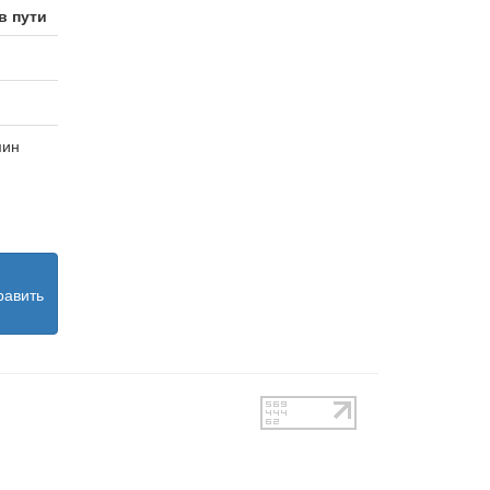
в пути
мин
равить