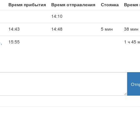
Время прибытия
Время отправления
Стоянка
Время 
14:10
14:43
14:48
5 мин
38 мин
,
15:55
1 ч 45 
Отп
test