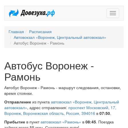
Довезух
Главная
Расписания
Автовокзал «Воронеж, Центральный автовокзал»
Автобус Воронеж - Рамонь
Автобус Воронеж -
Рамонь
Автобус Воронеж - Рамонь - маршрут следования, остановки,
время стоянки.
Отправление
из пункта
автовокзал «Воронеж, Центральный
автовокзал»
, адрес отправления:
проспект Московский, 17,
Воронеж, Воронежская область, Россия, 394016
в
07:50
.
Прибытие
в пункт
автовокзал «Рамонь»
в
08:45
. Поездка
займет всего 55 мин. Счастливого пути!