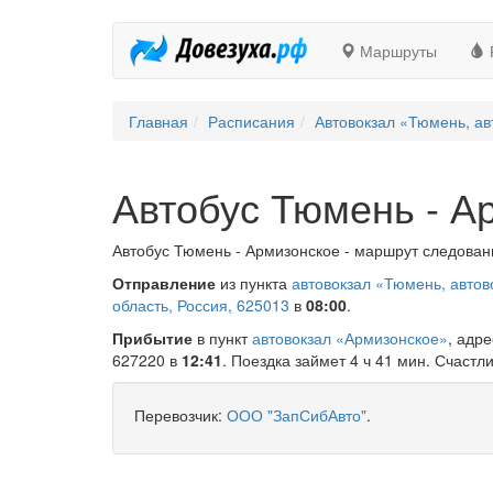
Маршруты
Главная
Расписания
Автовокзал «Тюмень, ав
Автобус Тюмень - А
Автобус Тюмень - Армизонское - маршрут следовани
Отправление
из пункта
автовокзал «Тюмень, автов
область, Россия, 625013
в
08:00
.
Прибытие
в пункт
автовокзал «Армизонское»
, адр
627220 в
12:41
. Поездка займет 4 ч 41 мин. Счастли
Перевозчик:
ООО "ЗапСибАвто"
.