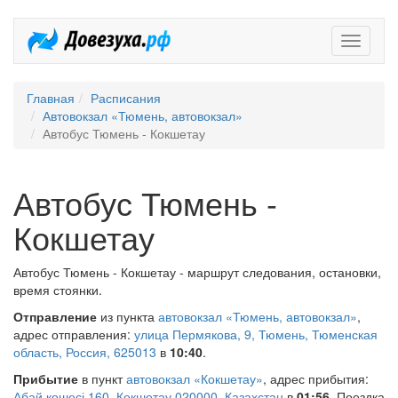
Довезух
Главная
Расписания
Автовокзал «Тюмень, автовокзал»
Автобус Тюмень - Кокшетау
Автобус Тюмень -
Кокшетау
Автобус Тюмень - Кокшетау - маршрут следования, остановки,
время стоянки.
Отправление
из пункта
автовокзал «Тюмень, автовокзал»
,
адрес отправления:
улица Пермякова, 9, Тюмень, Тюменская
область, Россия, 625013
в
10:40
.
Прибытие
в пункт
автовокзал «Кокшетау»
, адрес прибытия:
Абай көшесі 160, Көкшетау 020000, Казахстан
в
01:56
. Поездка