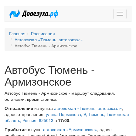
Довезух
Главная
Расписания
Автовокзал «Тюмень, автовокзал»
Автобус Тюмень - Армизонское
Автобус Тюмень -
Армизонское
Автобус Тюмень - Армизонское - маршрут следования,
остановки, время стоянки.
Отправление
из пункта
автовокзал «Тюмень, автовокзал»
,
адрес отправления:
улица Пермякова, 9, Тюмень, Тюменская
область, Россия, 625013
в
17:00
.
Прибытие
в пункт
автовокзал «Армизонское»
, адрес
прибытия: Unnamed Road, Армизонское, Тюменская область,