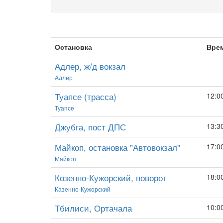
Остановка
Вре
Адлер, ж/д вокзал
Адлер
Туапсе (трасса)
12:0
Туапсе
Джубга, пост ДПС
13:3
Майкоп, остановка "Автовокзал"
17:0
Майкоп
Козенно-Кужорский, поворот
18:0
Казенно-Кужорский
Тбилиси, Ортачала
10:0