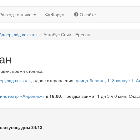
Расход топлива
Форум
О сайте
Адлер, ж/д вокзал»
Автобус Сочи - Ереван
ван
овки, время стоянки.
ер, ж/д вокзал»
, адрес отправления:
улица Ленина, 113 корпус 1, А
кинотеатр «Айреник»»
в
16:00
. Поездка займет 1 дн 5 ч 0 мин. Счас
шакуняц, дом 34/13
.