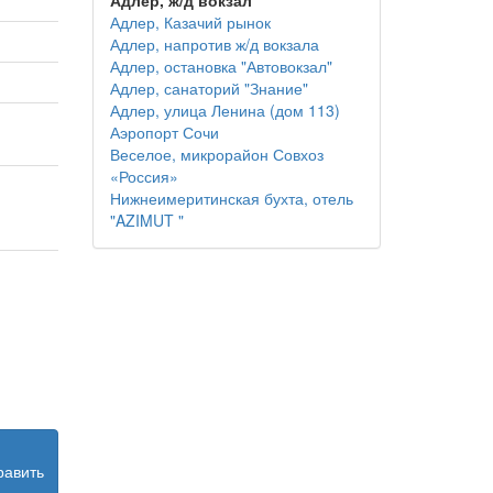
Адлер, ж/д вокзал
Адлер, Казачий рынок
Адлер, напротив ж/д вокзала
Адлер, остановка "Автовокзал"
Адлер, санаторий "Знание"
Адлер, улица Ленина (дом 113)
Аэропорт Сочи
Веселое, микрорайон Совхоз
«Россия»
Нижнеимеритинская бухта, отель
"AZIMUT "
равить